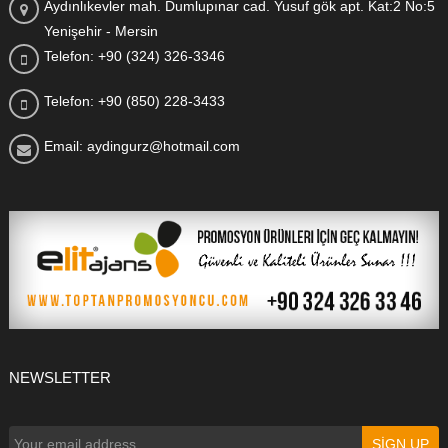
Aydınlıkevler mah. Dumlupınar cad. Yusuf gök apt. Kat:2 No:5
Yenişehir - Mersin
Telefon: +90 (324) 326-3346
Telefon: +90 (850) 228-3433
Email: aydingurz@hotmail.com
NEWSLETTER