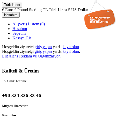
Türk Lirası
€
Euro
£
Pound Sterling
TL
Türk Lirası
$
US Dollar
Hesabım
Alışveriş Listem (0)
Hesabım
Sepetim
Kasaya Git
Hoşgeldin ziyaretçi
giriş yapın
ya da
kayıt olun
.
Hoşgeldin ziyaretçi
giriş yapın
ya da
kayıt olun
.
Elit Ajans Reklam ve Organizasyon
Kaliteli & Üretim
15 Yıllık Tecrübe
+90 324 326 33 46
Müşteri Hizmetleri
Sepetim