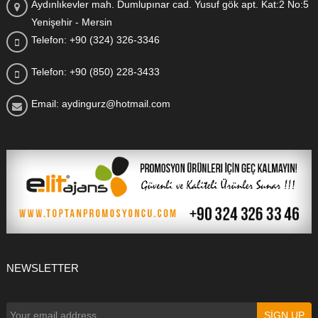
Aydınlıkevler mah. Dumlupınar cad. Yusuf gök apt. Kat:2 No:5
Yenişehir - Mersin
Telefon: +90 (324) 326-3346
Telefon: +90 (850) 228-3433
Email: aydingurz@hotmail.com
NEWSLETTER