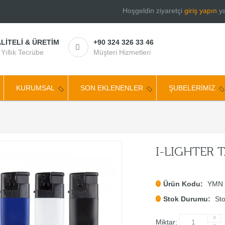
Hoşgeldin ziyaretçi
giriş yapın
y
LITELI & ÜRETIM
+90 324 326 33 46
 Yıllık Tecrübe
Müşteri Hizmetleri
KURUMSAL
SON EKLENENLER
ŞUBELERİMİZ
I-LIGHTER 
Ürün Kodu:
YMN 
Stok Durumu:
Sto
Miktar: