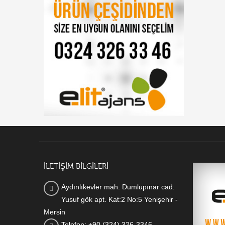
İLETİŞİM BİLGİLERİ
Aydınlıkevler mah. Dumlupınar cad.
Yusuf gök apt. Kat:2 No:5 Yenişehir -
Mersin
Telefon: +90 (324) 326-3346