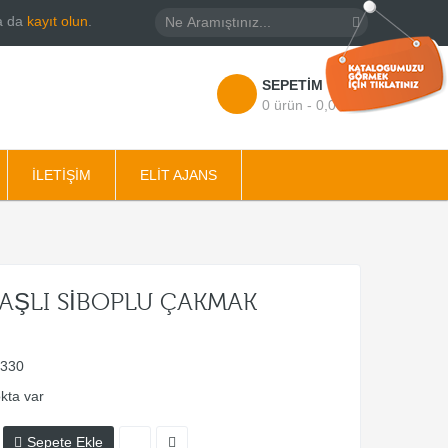
a da
kayıt olun
.
SEPETIM
0 ürün - 0,00TL
İLETİŞİM
ELİT AJANS
TAŞLI SİBOPLU ÇAKMAK
330
kta var
Sepete Ekle