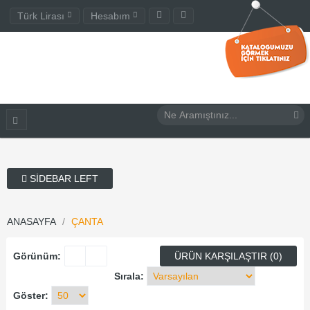
Türk Lirası
Hesabım
SIDEBAR LEFT
ANASAYFA
ÇANTA
Görünüm:
ÜRÜN KARŞILAŞTIR (0)
Sırala:
Göster: